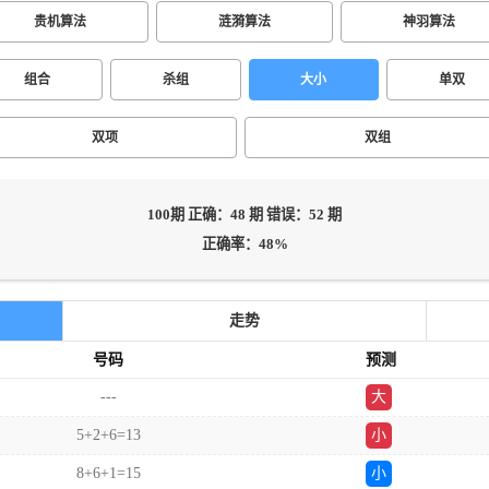
贵机算法
涟漪算法
神羽算法
组合
杀组
大小
单双
双项
双组
100期 正确：48 期 错误：52 期
正确率：48%
走势
号码
预测
---
大
单
5+2+6=13
小
8+6+1=15
小