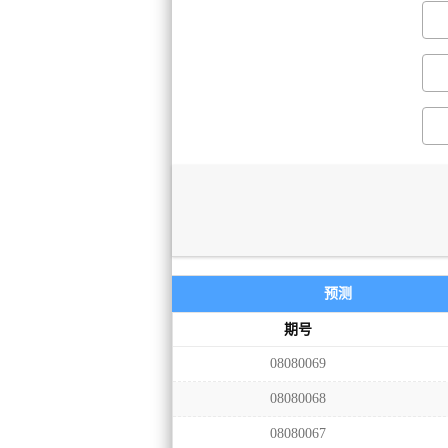
预测
期号
08080069
08080068
08080067