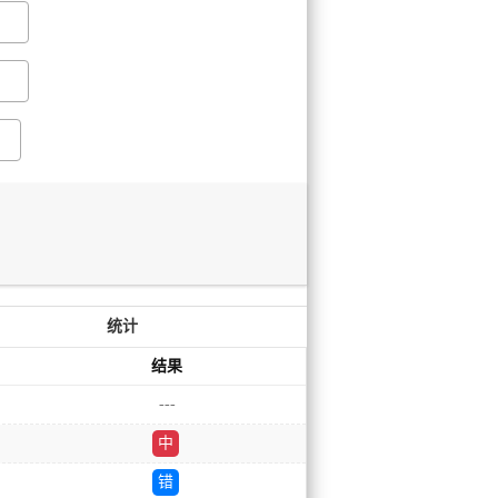
统计
结果
---
中
错