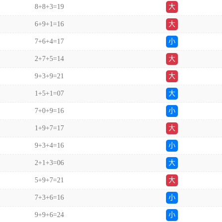
8+8+3=19
大
6+9+1=16
大
7+6+4=17
小
2+7+5=14
大
9+3+9=21
大
1+5+1=07
大
7+0+9=16
小
1+9+7=17
大
9+3+4=16
小
2+1+3=06
大
5+9+7=21
大
7+3+6=16
小
9+9+6=24
小