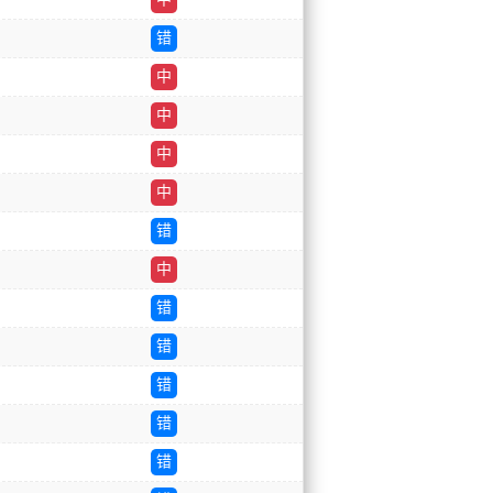
错
中
中
中
中
错
中
错
错
错
错
错