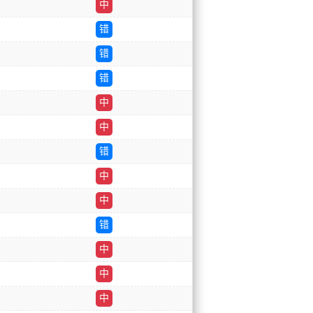
中
错
错
错
中
中
错
中
中
错
中
中
中