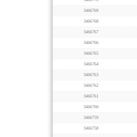
3466769
3466768
3466767
3466766
3466765
3466764
3466763
3466762
3466761
3466760
3466759
3466758