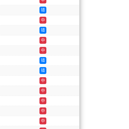
错
中
错
中
中
错
错
中
中
中
中
中