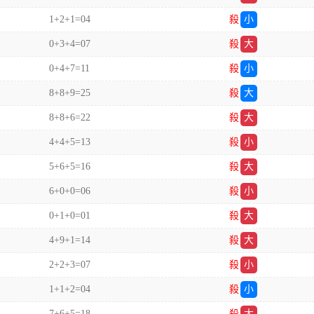
单
1+2+1=04
殺
小
双
0+3+4=07
殺
大
单
0+4+7=11
殺
小
单
8+8+9=25
殺
大
单
8+8+6=22
殺
大
单
4+4+5=13
殺
小
双
5+6+5=16
殺
大
单
6+0+0=06
殺
小
单
0+1+0=01
殺
大
双
4+9+1=14
殺
大
单
2+2+3=07
殺
小
双
1+1+2=04
殺
小
双
7+6+5=18
殺
大