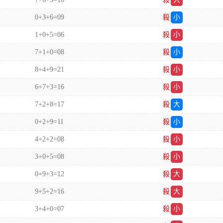
单
0+3+6=09
殺
小
单
1+0+5=06
殺
小
单
7+1+0=08
殺
小
双
8+4+9=21
殺
小
双
6+7+3=16
殺
小
双
7+2+8=17
殺
大
单
0+2+9=11
殺
小
单
4+2+2=08
殺
小
单
3+0+5=08
殺
小
单
0+9+3=12
殺
大
双
9+5+2=16
殺
大
单
3+4+0=07
殺
小
双