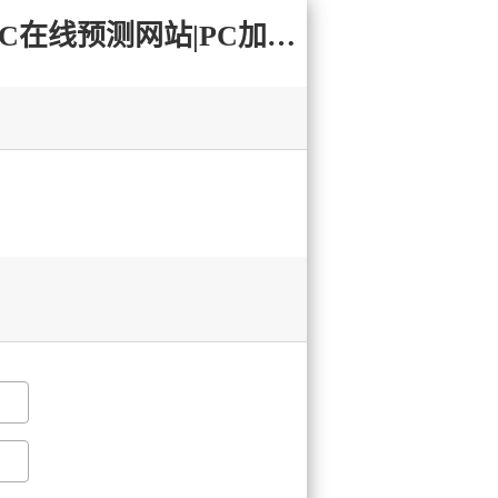
永久预测;PC001.COm 加拿大2.8-在线走势|加拿大pc走势预测|PC在线预测网站|PC加拿大2.8预测结果|加拿大预测pc2.8咪牌|加拿大咪牌刮刮结果_专业走势结果分析!