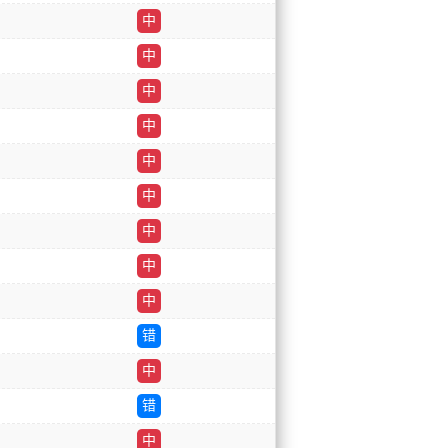
中
中
中
中
中
中
中
中
中
错
中
错
中