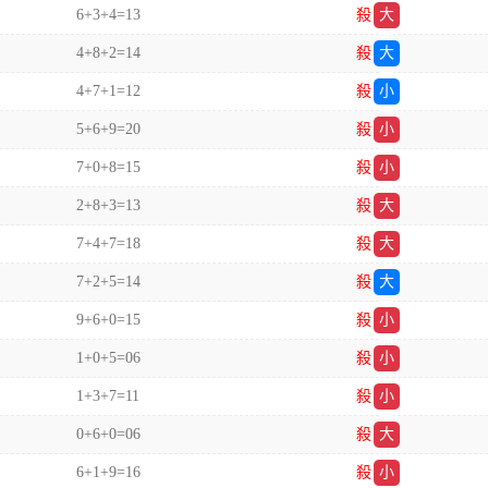
单
6+3+4=13
殺
大
双
4+8+2=14
殺
大
双
4+7+1=12
殺
小
双
5+6+9=20
殺
小
双
7+0+8=15
殺
小
双
2+8+3=13
殺
大
单
7+4+7=18
殺
大
单
7+2+5=14
殺
大
双
9+6+0=15
殺
小
双
1+0+5=06
殺
小
单
1+3+7=11
殺
小
双
0+6+0=06
殺
大
单
6+1+9=16
殺
小