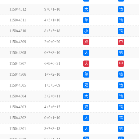
115044312
9+0+1=10
大
错
115044311
4+5+1=10
单
错
115044310
8+5+5=18
小
错
115044309
2+9+9=20
双
中
115044308
0+7+3=10
大
错
115044307
6+9+6=21
大
中
115044306
1+7+2=10
单
错
115044305
1+3+5=09
双
错
115044304
3+2+6=11
大
错
115044303
4+5+6=15
双
错
115044302
0+9+1=10
大
错
115044301
3+7+3=13
大
错