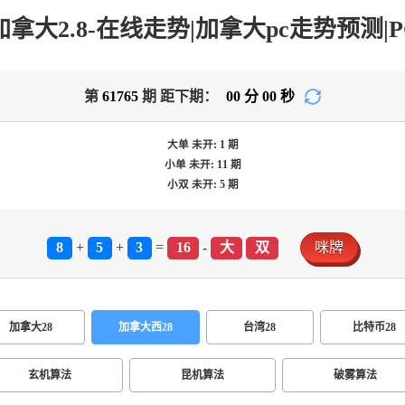
第
61765
期 距下期：
00
分
00
秒
大单
未开:
1
期
小单
未开:
11
期
小双
未开:
5
期
8
+
5
+
3
=
16
-
大
双
咪牌
加拿大28
加拿大西28
台湾28
比特币28
玄机算法
昆机算法
破雾算法