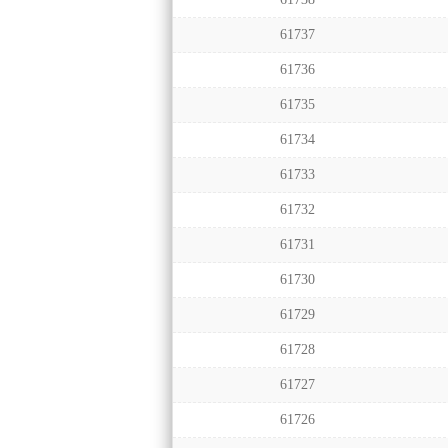
61737
61736
61735
61734
61733
61732
61731
61730
61729
61728
61727
61726