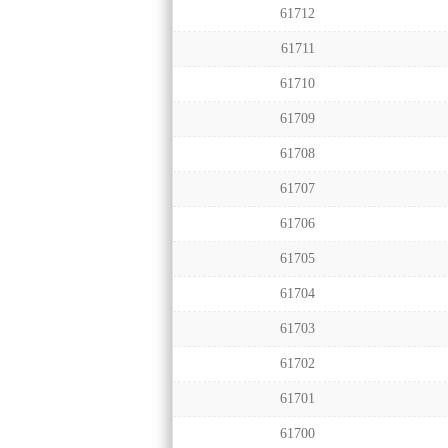
61712
61711
61710
61709
61708
61707
61706
61705
61704
61703
61702
61701
61700