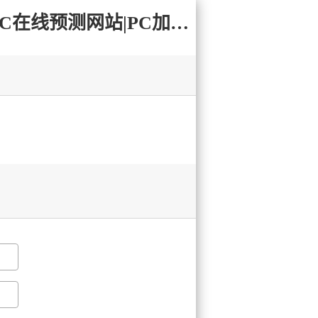
永久预测;PC001.COm 加拿大2.8-在线走势|加拿大pc走势预测|PC在线预测网站|PC加拿大2.8预测结果|加拿大预测pc2.8咪牌|加拿大咪牌刮刮结果_专业走势结果分析!