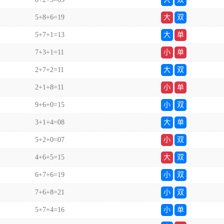
5+8+6=19
大
双
5+7+1=13
大
单
7+3+1=11
小
单
2+7+2=11
大
双
2+1+8=11
小
单
9+6+0=15
小
双
3+1+4=08
大
单
5+2+0=07
小
双
4+6+5=15
大
双
6+7+6=19
小
双
7+6+8=21
小
双
5+7+4=16
小
单