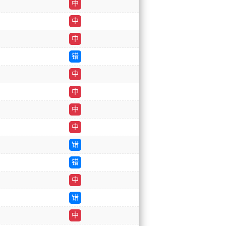
中
中
中
错
中
中
中
中
错
错
中
错
中