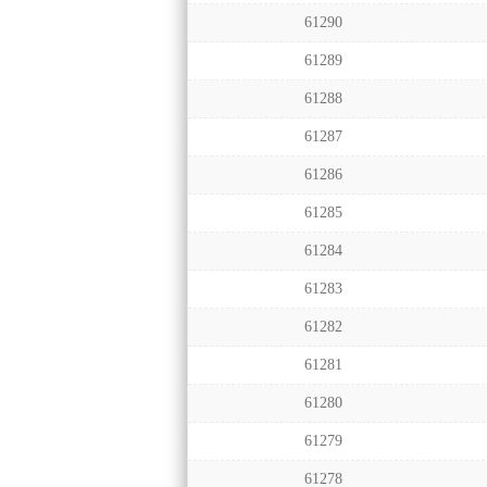
61290
61289
61288
61287
61286
61285
61284
61283
61282
61281
61280
61279
61278