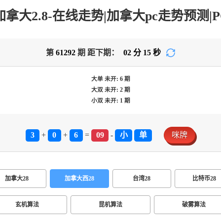
第
61292
期 距下期：
02
分
15
秒
大单
未开:
6
期
大双
未开:
2
期
小双
未开:
1
期
3
+
0
+
6
=
09
-
小
单
咪牌
加拿大28
加拿大西28
台湾28
比特币28
玄机算法
昆机算法
破雾算法