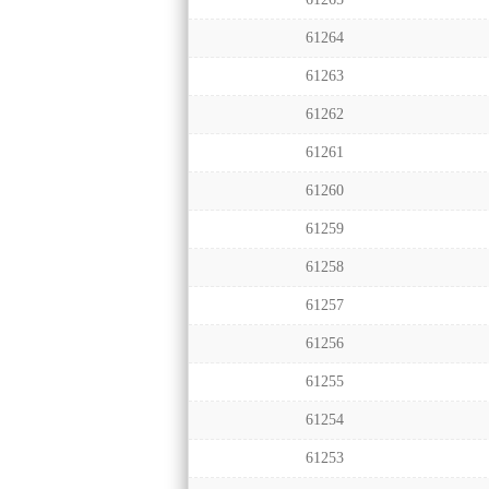
61264
61263
61262
61261
61260
61259
61258
61257
61256
61255
61254
61253