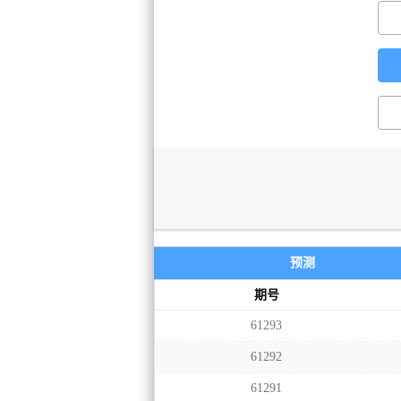
预测
期号
61293
61292
61291