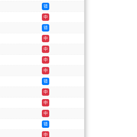
错
中
错
中
中
中
中
错
中
中
中
错
中