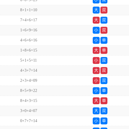
8+1+1=10
大
双
7+4+6=17
大
双
1+6+9=16
小
双
4+6+6=16
小
单
1+8+6=15
大
单
5+1+5=11
小
双
4+3+7=14
大
双
2+3+4=09
小
双
8+5+9=22
小
单
8+4+3=15
大
单
3+0+4=07
大
双
0+7+7=14
小
单