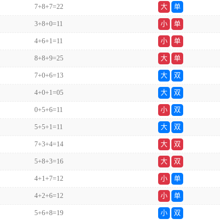
7+8+7=22
大
单
3+8+0=11
小
单
4+6+1=11
小
单
8+8+9=25
大
单
7+0+6=13
大
双
4+0+1=05
大
双
0+5+6=11
小
双
5+5+1=11
大
双
7+3+4=14
大
双
5+8+3=16
大
双
4+1+7=12
小
单
4+2+6=12
小
单
5+6+8=19
小
双