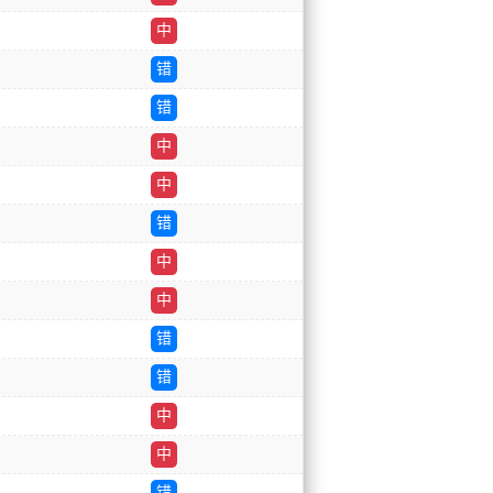
中
错
错
中
中
错
中
中
错
错
中
中
错