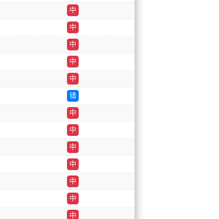
中
中
中
中
中
错
中
中
中
中
中
中
中