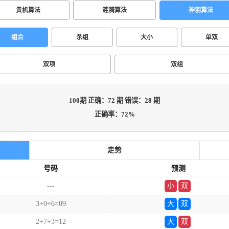
贵机算法
涟漪算法
神羽算法
组合
杀组
大小
单双
双项
双组
100期 正确：72 期 错误：28 期
正确率：72%
走势
号码
预测
---
小
双
3+0+6=09
大
双
2+7+3=12
大
双