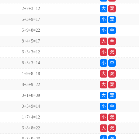
2+7+3=12
大
双
5+3+9=17
小
双
5+9+8=22
小
单
8+4+5=17
大
单
6+3+3=12
小
双
6+5+3=14
小
单
1+9+8=18
大
双
8+5+9=22
大
双
0+1+8=09
大
双
0+5+9=14
小
单
1+7+4=12
小
双
6+8+8=22
大
双
6+8+9=23
小
双