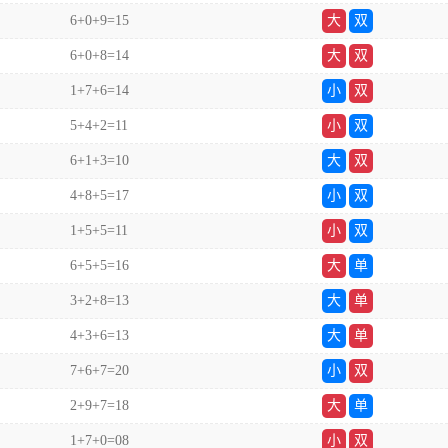
6+0+9=15
大
双
6+0+8=14
大
双
1+7+6=14
小
双
5+4+2=11
小
双
6+1+3=10
大
双
4+8+5=17
小
双
1+5+5=11
小
双
6+5+5=16
大
单
3+2+8=13
大
单
4+3+6=13
大
单
7+6+7=20
小
双
2+9+7=18
大
单
1+7+0=08
小
双