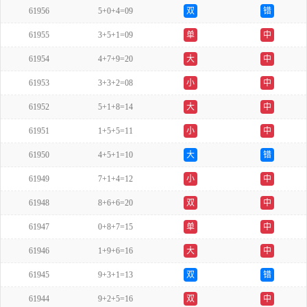
61956
5+0+4=09
双
错
61955
3+5+1=09
单
中
61954
4+7+9=20
大
中
61953
3+3+2=08
小
中
61952
5+1+8=14
大
中
61951
1+5+5=11
小
中
61950
4+5+1=10
大
错
61949
7+1+4=12
小
中
61948
8+6+6=20
双
中
61947
0+8+7=15
单
中
61946
1+9+6=16
大
中
61945
9+3+1=13
双
错
61944
9+2+5=16
双
中