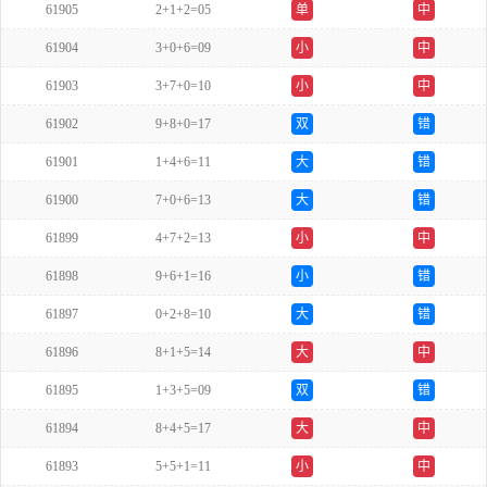
61905
2+1+2=05
单
中
61904
3+0+6=09
小
中
61903
3+7+0=10
小
中
61902
9+8+0=17
双
错
61901
1+4+6=11
大
错
61900
7+0+6=13
大
错
61899
4+7+2=13
小
中
61898
9+6+1=16
小
错
61897
0+2+8=10
大
错
61896
8+1+5=14
大
中
61895
1+3+5=09
双
错
61894
8+4+5=17
大
中
61893
5+5+1=11
小
中